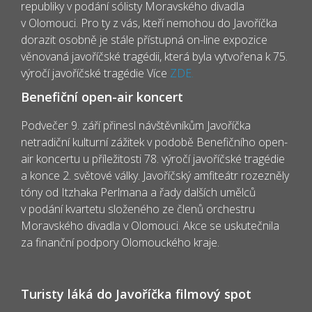
republiky v podání sólisty Moravského divadla
v Olomouci. Pro ty z vás, kteří nemohou do Javoříčka
dorazit osobně je stále přístupná on-line expozice
věnovaná javoříčské tragédii, která byla vytvořena k 75.
výročí javoříčské tragédie Více
ZDE.
Benefiční open-air koncert
Podvečer 9. září přinesl návštěvníkům Javoříčka
netradiční kulturní zážitek v podobě Benefičního open-
air koncertu u příležitosti 78. výročí javoříčské tragédie
a konce 2. světové války. Javoříčský amfiteátr rozezněly
tóny od Itzhaka Perlmana a řady dalších umělců
v podání kvartetu složeného ze členů orchestru
Moravského divadla v Olomouci. Akce se uskutečnila
za finanční podpory Olomouckého kraje.
Turisty láká do Javoříčka filmový spot