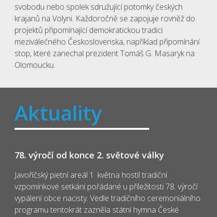
svobodu nebo spolek sdružující potomky českých
krajanů na Volyni. Každoročně se zapojuje rovněž do
projektů připomínající demokratickou tradici
meziválečného Československa, například připomínání
stop, které zanechal prezident Tomáš G. Masaryk na
Olomoucku.
Aktuality
78. výročí od konce 2. světové války
Javoříčský pietní areál 1. května hostil tradiční
vzpomínkové setkání pořádané u příležitosti 78. výročí
vypálení obce nacisty. Vedle tradičního ceremoniálního
programu tentokrát zazněla státní hymna České