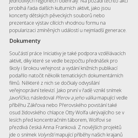
jednotlivých regionech odehrály. Na pozadí těchto akcí
probíhá řada dalších kulturních aktivit, jako jsou
koncerty dětských pěveckých souborů nebo
prezentace výstav cílících vhodnou formu na
popularizaci zmíněných událostí u nejmladší generace.
Dokumenty
Součástí práce Iniciativy je také podpora vzdělávacích
aktivit, díky které se vedle bezpočtu přednášek pro
školy i širokou veřejnost a vydání knižních publikací
podařilo natočit několik tematických dokumentárních
filmů. Některé z nich se dočkaly odvysílání
veřejnoprávní televizí. Jako první v řadě vznikl snímek
Javoříčko
, následoval
Přerov a jeho válka
mapující vedle
příběhu Zákřova nebo Přerovského povstání také
osud židovského chlapce Otty Wolfa ukrývajícího se v
lesích před koncentračním táborem, Wolfovi se
přezdívá česká Anna Franková. Z novějších projektů
jde o snímek
Volynští
mapující příběhy našich krajanů