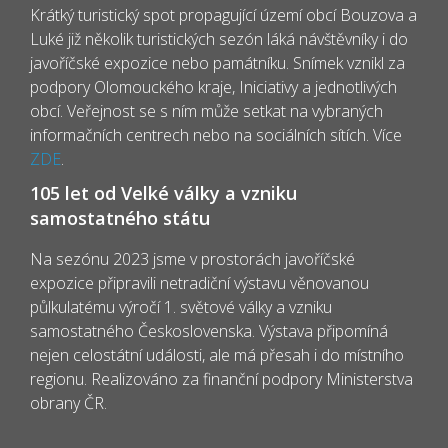
Krátký turistický spot propagující území obcí Bouzova a
Luké již několik turistických sezón láká návštěvníky i do
javoříčské expozice nebo památníku. Snímek vznikl za
podpory Olomouckého kraje, Iniciativy a jednotlivých
obcí. Veřejnost se s ním může setkat na vybraných
informačních centrech nebo na sociálních sítích. Více
ZDE
.
105 let od Velké války a vzniku
samostatného státu
Na sezónu 2023 jsme v prostorách javoříčské
expozice připravili netradiční výstavu věnovanou
půlkulatému výročí 1. světové války a vzniku
samostatného Československa. Výstava připomíná
nejen celostátní události, ale má přesah i do místního
regionu. Realizováno za finanční podpory Ministerstva
obrany ČR.