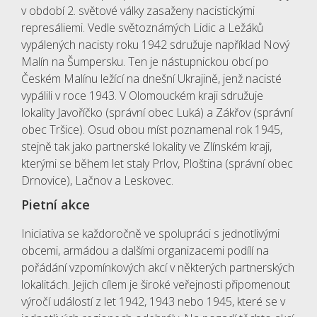
v období 2. světové války zasaženy nacistickými
represáliemi. Vedle světoznámých Lidic a Ležáků
vypálených nacisty roku 1942 sdružuje například Nový
Malín na Šumpersku. Ten je nástupnickou obcí po
Českém Malínu ležící na dnešní Ukrajině, jenž nacisté
vypálili v roce 1943. V Olomouckém kraji sdružuje
lokality Javoříčko (správní obec Luká) a Zákřov (správní
obec Tršice). Osud obou míst poznamenal rok 1945,
stejně tak jako partnerské lokality ve Zlínském kraji,
kterými se během let staly Prlov, Ploština (správní obec
Drnovice), Lačnov a Leskovec.
Pietní akce
Iniciativa se každoročně ve spolupráci s jednotlivými
obcemi, armádou a dalšími organizacemi podílí na
pořádání vzpomínkových akcí v některých partnerských
lokalitách. Jejich cílem je široké veřejnosti připomenout
výročí událostí z let 1942, 1943 nebo 1945, které se v