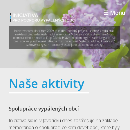
Skip to main content
☰ Menu
Iniciativa vznikla v roce 2009 jako dlouhodobý projekt, u jehož zrodu stáli
někdejší předseda Poslanecké sněmovny Miloslav Vlček a dnes náměstek
olomouckého primátora Filip Žáček. Hlavním cílem organizace fungující na
bázi spolku je uchování odkazu míst na území České republiky, která za 2.
světové války stihl podobný osud jako Lidice nebo Ležáky.
Naše aktivity
Spolupráce vypálených obcí
Iniciativa sídlící v Javoříčku dnes zastřešuje na základě
memoranda o spolupráci celkem devět obcí, které byly