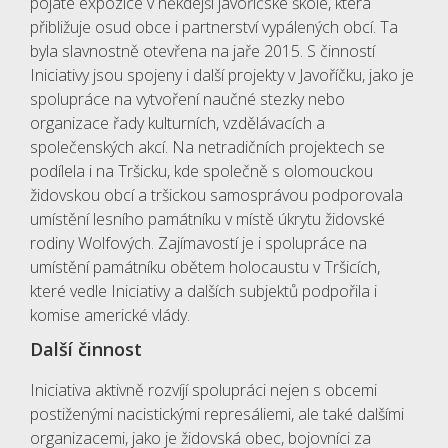
pojaté expozice v někdejší javoříčské škole, která
přibližuje osud obce i partnerství vypálených obcí. Ta
byla slavnostně otevřena na jaře 2015. S činností
Iniciativy jsou spojeny i další projekty v Javoříčku, jako je
spolupráce na vytvoření naučné stezky nebo
organizace řady kulturních, vzdělávacích a
společenských akcí. Na netradičních projektech se
podílela i na Tršicku, kde společně s olomouckou
židovskou obcí a tršickou samosprávou podporovala
umístění lesního památníku v místě úkrytu židovské
rodiny Wolfových. Zajímavostí je i spolupráce na
umístění památníku obětem holocaustu v Tršicích,
které vedle Iniciativy a dalších subjektů podpořila i
komise americké vlády.
Další činnost
Iniciativa aktivně rozvíjí spolupráci nejen s obcemi
postiženými nacistickými represáliemi, ale také dalšími
organizacemi, jako je židovská obec, bojovníci za