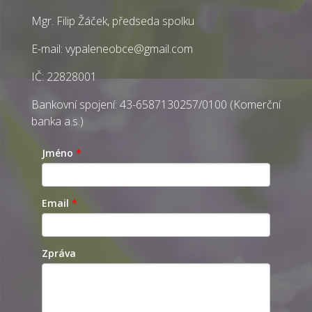
Mgr. Filip Žáček, předseda spolku
E-mail:
vypaleneobce@gmail.com
IČ: 22828001
Bankovní spojení: 43-6587130257/0100 (Komerční
banka a.s.)
Jméno
*
Email
*
Zpráva